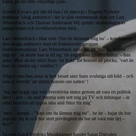
känns på sin rätta oskyldiga plats..
Kornel Kovacs gör rätt då han i en intervju i Dagens Nyheter
kritiserar ’såsig ambience’; det är sånt sentimentalt skits om Lars
Winnerbäck och Thomas Andersson Wij sprider idoliseringen av
uppgivenhet och överklassdyrkan med..
Lars Winnerbäck i låtar som ’Om du lämnade mig nu’ – kombinerar
den såsiga ambience med ett fruktansvärt arrogant
överklassbudskap; Lars Winnerbäck antar där att ’ifall du lämnar
mig nu’, så skulle han ta till sig ’en yngre som fjäder i hatten’ – han
antar alltså att det alltid finns ’en frukt’ för honom att plocka, ’vart än
han nu vänder sig i världen’! –
Någon som han antar är helt besatt utav hans svulstiga stil-bild – och
som är beredd ’att värma honom om natten’ !
’Jag har byggt upp min överdrivna status genom att vara en politisk
idiot – och – de små fittorna som sett mig på TV och tidningar – är
alltid beredda att öppna sina små fittor för mig’
’men – hrmph – ”bara om du lämnar mig nu”.. he he – hajar du hur
populär jag är och hur stort privilegium du har att vara min tjej –
hey?’
Så som Adolf Fredriks Musikklasser bandet Satan Djävulen