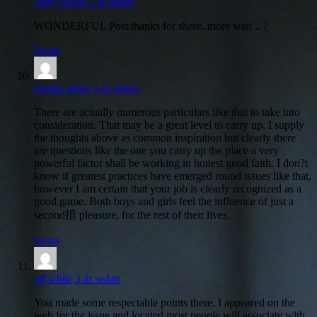
säger:
curry shoes
3 år sedan
WONDERFUL Post.thanks for share..more wait .. ?
Svara
säger:
jordan shoes
3 år sedan
There are actually numerous particulars like that to take into
consideration. That may be a great level to carry up. I supply
the thoughts above as common inspiration but clearly there
are questions like the one you carry up the place a very
powerful factor shall be working in honest good faith. I don?t
know if greatest practices have emerged round issues like that,
however I am certain that your job is clearly recognized as a
good game. Both boys and girls feel the influence of just a
second抯 pleasure, for the rest of their lives.
Svara
säger:
off white
3 år sedan
You made some respectable points there. I appeared on the
web for the issue and located most people will associate with