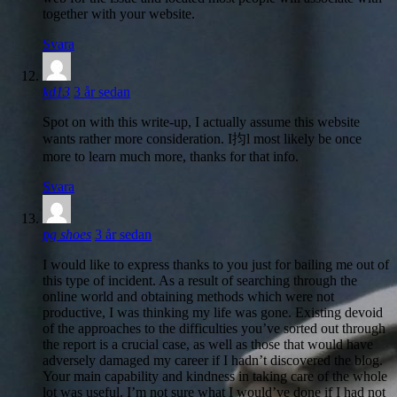
together with your website.
Svara
säger:
kd13
3 år sedan
Spot on with this write-up, I actually assume this website
wants rather more consideration. I抣l most likely be once
more to learn much more, thanks for that info.
Svara
säger:
pg shoes
3 år sedan
I would like to express thanks to you just for bailing me out of
this type of incident. As a result of searching through the
online world and obtaining methods which were not
productive, I was thinking my life was gone. Existing devoid
of the approaches to the difficulties you’ve sorted out through
the report is a crucial case, as well as those that would have
adversely damaged my career if I hadn’t discovered the blog.
Your main capability and kindness in taking care of the whole
lot was useful. I’m not sure what I would’ve done if I had not