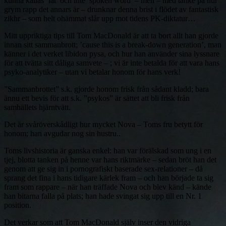
kunna kallas ’låt’ och inte ’spoken word’ – men – med tanke på hur
grym rapp det annars är – drunknar denna brist i flödet av fantastisk
zikhr – som helt ohämmat slår upp mot tidens PK-diktatur…
Mitt uppriktiga tips till Tom MacDonald är att ta bort allt han gjorde
innan sitt sammanbrott; ’cause this is a break-down generation’, man
känner i det verket libidon pysa, och hur han använder sina lyssnare
för att tvätta sitt dåliga samvete – ; vi är inte betalda för att vara hans
psyko-analytiker – utan vi betalar honom för hans verk!
”Sammanbrottet” s.k. gjorde honom frisk från sådant kladd; bara
ännu ett bevis för att s.k. ”psykos” är sättet att bli frisk från
samhällets hjärntvätt.
Det är svåröverskådligt hur mycket Nova – Toms fru betytt för
honom; han avgudar nog sin hustru..
Toms livshistoria är ganska enkel: han var förälskad som ung i en
tjej, blotta tanken på henne var hans riktmärke – sedan bröt han det
genom att ge sig in i pornografiskt baserade sex-relationer – då
sprang det fina i hans tidigare kärlek fram – och han började ta sig
fram som rappare – när han träffade Nova och blev känd – kände
han bitarna falla på plats; han hade svingat sig upp till en Nr. 1
position.
Det verkar som att Tom MacDonald själv inser den vidriga