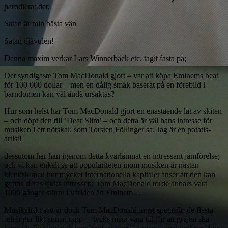
parodierat det;
Satan är min bästa vän
Satan djävulen!
Denna maxim verkar Lars Winnerbäck etc. tagit fasta på;
Det syndigaste Tom MacDonald gjort – var att köpa Eminems beat
för 100 000 dollar – men en dålig smak baserat på en förebild i
barndomen kan väl ändå ursäktas?
Hur som helst har Tom MacDonald gjort en enastående låt av skiten
– och döpt den till ’Dear Slim’ – och detta är väl hans intresse för
musiken i ett nötskal; som Torsten Föllinger sa: Jag är en potatis-
artist!
dessutom har han igenom detta kvarlämnat en intressant jämförelse;
och vi kan enkelt se att populariteten inom musiken är nästan
identisk med hur mycket internationella kapitalet anser att den kan
gynna deras sjuka intressen; Tom MacDonald torde annars vara
1000 gånger större i världen än Eminem…
Musikaliskt sett är dock Tom MacDonald inget speciellt; de flesta
refränger likt annan rapp – tycks mera vara till för att grejen ska