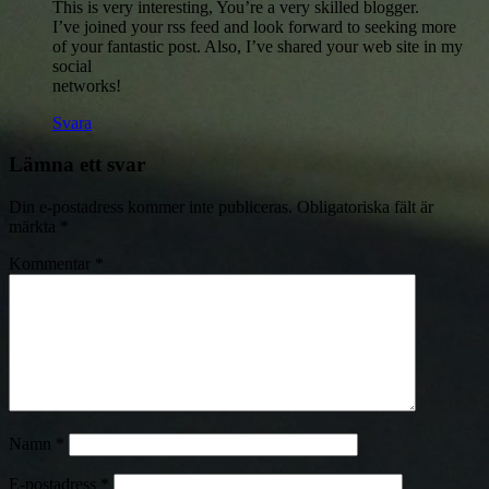
This is very interesting, You’re a very skilled blogger.
I’ve joined your rss feed and look forward to seeking more
of your fantastic post. Also, I’ve shared your web site in my
social
networks!
Svara
Lämna ett svar
Din e-postadress kommer inte publiceras.
Obligatoriska fält är
märkta
*
Kommentar
*
Namn
*
E-postadress
*