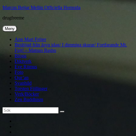
Hoppa
Marcus Beijar Mellin Officiella Hemsida
till
drugfreeme
innehåll
Meny
Ann Mari Fröier
Beslöjad från åsyn idag/ I dimmiga skurar/ Fortfarande Mt.
Fuji! – Matsuo Basho
Blogg
Diktverk
Eve Riimus
Foto
Qur’an
Svanhild
Torsten Föllinger
Verk/Böcker
Zen Buddhism
Sök
Sök
efter:
Ann
Mari
Torsten
Fröier
Föllinger
Eve