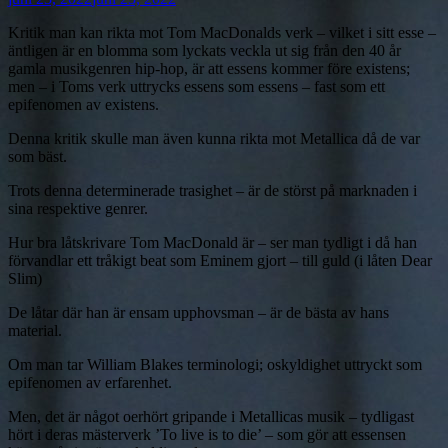
den
Kritik man kan rikta mot Tom MacDonalds verk – vilket i sitt esse –
äntligen är en blomma som lyckats veckla ut sig från den 40 år
gamla musikgenren hip-hop, är att essens kommer före existens;
men – i Toms verk uttrycks essens som essens – fast som ett
epifenomen av existens.
Denna kritik skulle man även kunna rikta mot Metallica då de var
som bäst.
Trots denna determinerade trasighet – är de störst på marknaden i
sina respektive genrer.
Hur bra låtskrivare Tom MacDonald är – ser man tydligt i då han
förvandlar ett tråkigt beat som Eminem gjort – till guld (i låten Dear
Slim)
De låtar där han är ensam upphovsman – är de bästa av hans
material.
Om man tar William Blakes terminologi; oskyldighet uttryckt som
epifenomen av erfarenhet.
Men, det är något oerhört gripande i Metallicas musik – tydligast
hört i deras mästerverk ’To live is to die’ – som gör att essensen