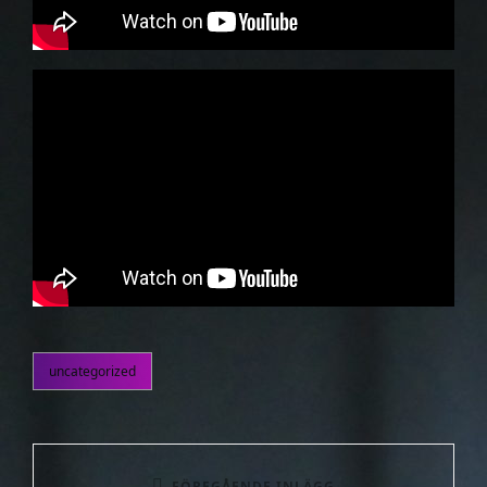
uncategorized
kategorier
Inläggsnavigering
FÖREGÅENDE INLÄGG