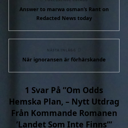
Föregående
Answer to marwa osman’s Rant on
inlägg
Redacted News today
Nästa
NÄSTA INLÄGG
När ignoransen är förhärskande
inlägg
1 Svar På ”
Om Odds
Hemska Plan, – Nytt Utdrag
Från Kommande Romanen
’Landet Som Inte Finns’
”