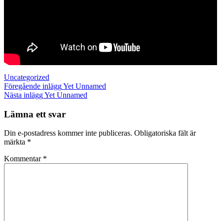
Kategorier
Uncategorized
Inläggsnavigering
Föregående
Föregående inlägg
Yet Unnamed
inlägg
Nästa
Nästa inlägg
Yet Unnamed
inlägg
Lämna ett svar
Din e-postadress kommer inte publiceras.
Obligatoriska fält är
märkta
*
Kommentar
*