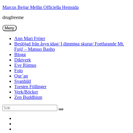
Hoppa
Marcus Beijar Mellin Officiella Hemsida
till
drugfreeme
innehåll
Meny
Ann Mari Fröier
Beslöjad från åsyn idag/ I dimmiga skurar/ Fortfarande Mt.
Fuji! – Matsuo Basho
Blogg
Diktverk
Eve Riimus
Foto
Qur’an
Svanhild
Torsten Föllinger
Verk/Böcker
Zen Buddhism
Sök
Sök
efter:
Ann
Mari
Torsten
Fröier
Föllinger
Eve