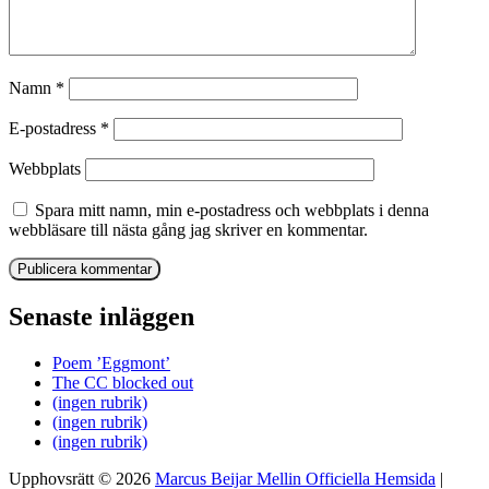
Namn
*
E-postadress
*
Webbplats
Spara mitt namn, min e-postadress och webbplats i denna
webbläsare till nästa gång jag skriver en kommentar.
Senaste inläggen
Poem ’Eggmont’
The CC blocked out
(ingen rubrik)
(ingen rubrik)
(ingen rubrik)
Upphovsrätt © 2026
Marcus Beijar Mellin Officiella Hemsida
|