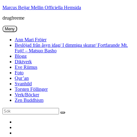
Hoppa
Marcus Beijar Mellin Officiella Hemsida
till
drugfreeme
innehåll
Meny
Ann Mari Fröier
Beslöjad från åsyn idag/ I dimmiga skurar/ Fortfarande Mt.
Fuji! – Matsuo Basho
Blogg
Diktverk
Eve Riimus
Foto
Qur’an
Svanhild
Torsten Föllinger
Verk/Böcker
Zen Buddhism
Sök
Sök
efter:
Ann
Mari
Torsten
Fröier
Föllinger
Eve