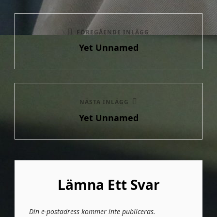
Inläggsnavigering
Föregående
FÖREGÅENDE INLÄGG
Yet Unnamed
inlägg
Nästa
NÄSTA INLÄGG
Yet Unnamed
inlägg
Lämna Ett Svar
Din e-postadress kommer inte publiceras.