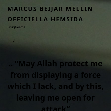
MARCUS BEIJAR MELLIN
OFFICIELLA HEMSIDA
Drugfreeme
.. ”May Allah protect me
from displaying a force
which I lack, and by this,
leaving me open for
attack”