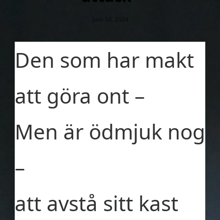
Publicerat
Juni 14, 2024
Den
Den som har makt
att göra ont –
Men är ödmjuk nog
–
att avstå sitt kast