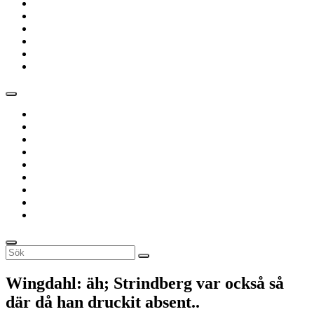
Riimus
Svanhild
Verk/Böcker
Foto
Zen
Buddhism
Qur’an
Diktverk
Social
meny
Ann
Mari
Torsten
Fröier
Föllinger
Eve
Riimus
Svanhild
Verk/Böcker
Foto
Zen
Buddhism
Qur’an
Diktverk
Sök
Sök
Sök
efter:
Wingdahl: äh; Strindberg var också så
där då han druckit absent..