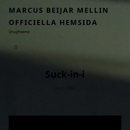
MARCUS BEIJAR MELLIN
OFFICIELLA HEMSIDA
Drugfreeme
Suck-in-i
Publicerat
Juni 1, 2024
Den