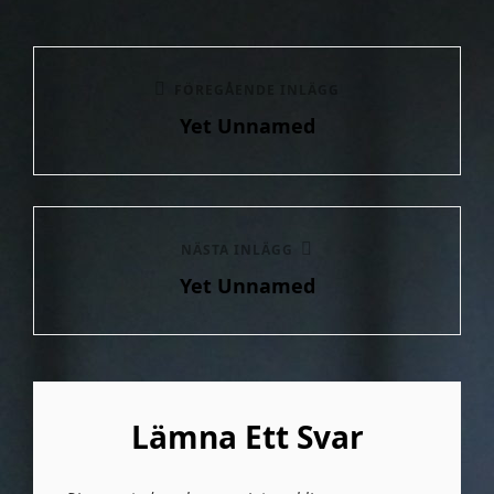
Inläggsnavigering
Föregående
FÖREGÅENDE INLÄGG
Yet Unnamed
inlägg
Nästa
NÄSTA INLÄGG
Yet Unnamed
inlägg
Lämna Ett Svar