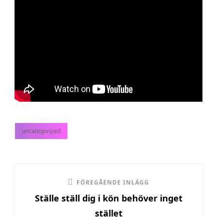
uncategorized
kategorier
Inläggsnavigering
Föregående
FÖREGÅENDE INLÄGG
Ställe ställ dig i kön behöver inget
inlägg
stället