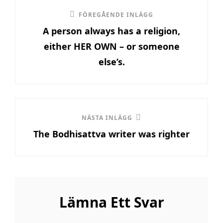
Inläggsnavigering
Föregående
FÖREGÅENDE INLÄGG
A person always has a religion,
inlägg
either HER OWN – or someone
else’s.
Nästa
NÄSTA INLÄGG
The Bodhisattva writer was righter
inlägg
Lämna Ett Svar