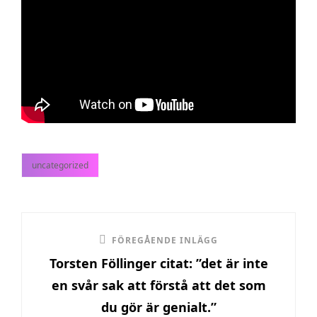
uncategorized
kategorier
Inläggsnavigering
Föregående
FÖREGÅENDE INLÄGG
Torsten Föllinger citat: ”det är inte
inlägg
en svår sak att förstå att det som
du gör är genialt.”