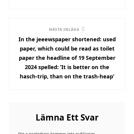
Nästa
NÄSTA INLÄGG
In the jeeewspaper shortened: used
inlägg
paper, which could be read as toilet
paper the headline of 19 September
2024 spelled: ’It is better on the
hasch-trip, than on the trash-heap’
Lämna Ett Svar
Din e-postadress kommer inte publiceras.