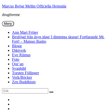
Hoppa
Marcus Beijar Mellin Officiella Hemsida
till
drugfreeme
innehåll
Meny
Ann Mari Fröier
Beslöjad från åsyn idag/ I dimmiga skurar/ Fortfarande Mt.
Fuji! – Matsuo Basho
Blogg
Diktverk
Eve Riimus
Foto
Qur’an
Svanhild
Torsten Föllinger
Verk/Böcker
Zen Buddhism
Sök
Sök
efter:
Ann
Mari
Torsten
Fröier
Föllinger
Eve