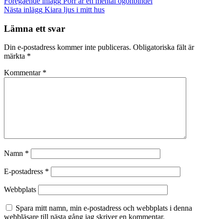
Inläggsnavigering
Föregående
Föregående inlägg
Porr är en mental ögonbindel
inlägg
Nästa
Nästa inlägg
Kiara ljus i mitt hus
inlägg
Lämna ett svar
Din e-postadress kommer inte publiceras.
Obligatoriska fält är
märkta
*
Kommentar
*
Namn
*
E-postadress
*
Webbplats
Spara mitt namn, min e-postadress och webbplats i denna
webbläsare till nästa gång jag skriver en kommentar.