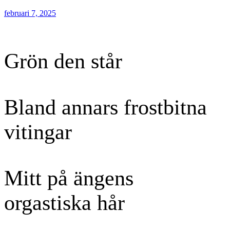
Publicerat
februari 7, 2025
den
Grön den står
Bland annars frostbitna
vitingar
Mitt på ängens
orgastiska hår