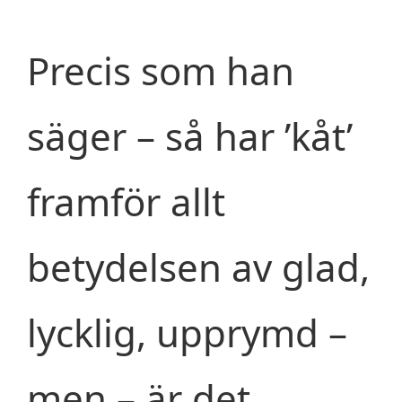
Precis som han
säger – så har ’kåt’
framför allt
betydelsen av glad,
lycklig, upprymd –
men – är det