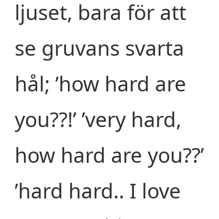
ljuset, bara för att
se gruvans svarta
hål; ’how hard are
you??!’ ’very hard,
how hard are you??’
’hard hard.. I love