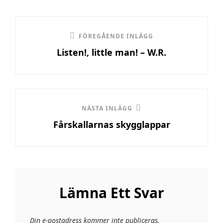
Inläggsnavigering
Föregående
FÖREGÅENDE INLÄGG
Listen!, little man! – W.R.
inlägg
Nästa
NÄSTA INLÄGG
Fårskallarnas skygglappar
inlägg
Lämna Ett Svar
Din e-postadress kommer inte publiceras.