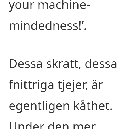
your machine-
mindedness!’.
Dessa skratt, dessa
fnittriga tjejer, är
egentligen kåthet.
Under den mer