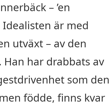
innerbäck – ’en
 Idealisten är med
en utväxt – av den
a). Han har drabbats av
ngestdrivenhet som den
men födde, finns kvar