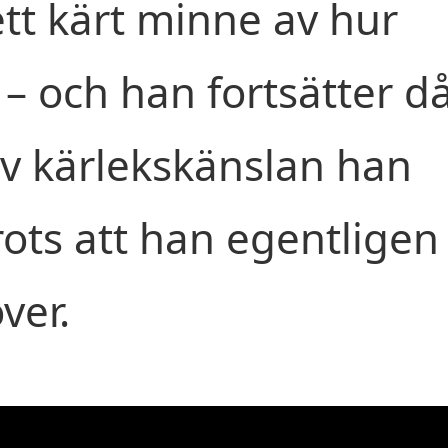
tt kärt minne av hur
å – och han fortsätter d
av kärlekskänslan han
trots att han egentligen
ver.