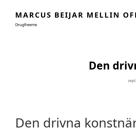
MARCUS BEIJAR MELLIN OF
Drugfreeme
Den driv
Publ
Sept
Den
Den drivna konstnär