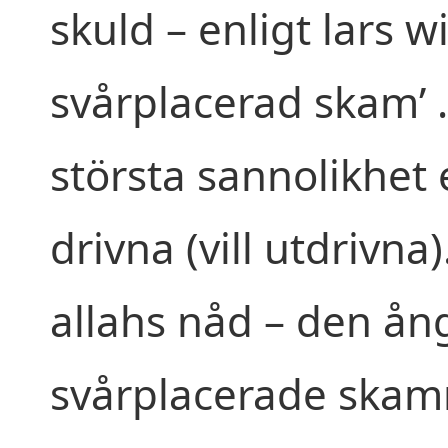
skuld – enligt lars w
svårplacerad skam’ .
största sannolikhet 
drivna (vill utdrivn
allahs nåd – den å
svårplacerade skam