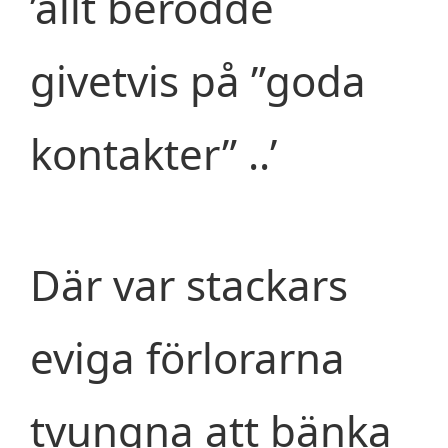
’allt berodde
givetvis på ”goda
kontakter” ..’
Där var stackars
eviga förlorarna
tvungna att bänka