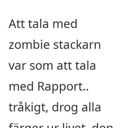
Att tala med
zombie stackarn
var som att tala
med Rapport..
tråkigt, drog alla
färger ur livet, den