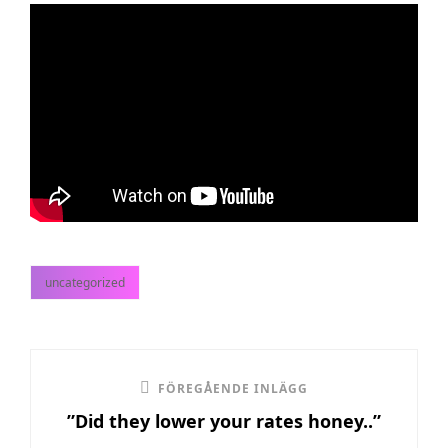
uncategorized
kategorier
Inläggsnavigering
Föregående
FÖREGÅENDE INLÄGG
”Did they lower your rates honey..”
inlägg