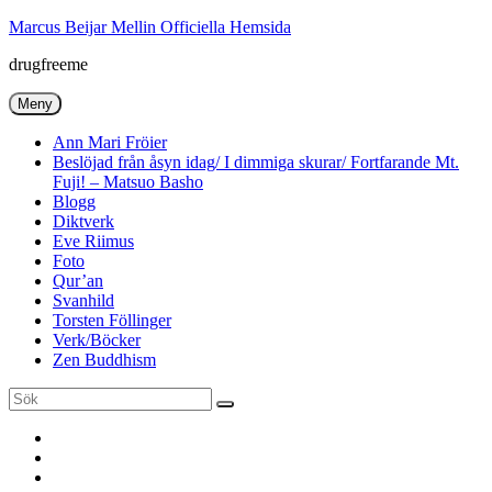
Hoppa
Marcus Beijar Mellin Officiella Hemsida
till
drugfreeme
innehåll
Meny
Ann Mari Fröier
Beslöjad från åsyn idag/ I dimmiga skurar/ Fortfarande Mt.
Fuji! – Matsuo Basho
Blogg
Diktverk
Eve Riimus
Foto
Qur’an
Svanhild
Torsten Föllinger
Verk/Böcker
Zen Buddhism
Sök
Sök
efter:
Ann
Mari
Torsten
Fröier
Föllinger
Eve