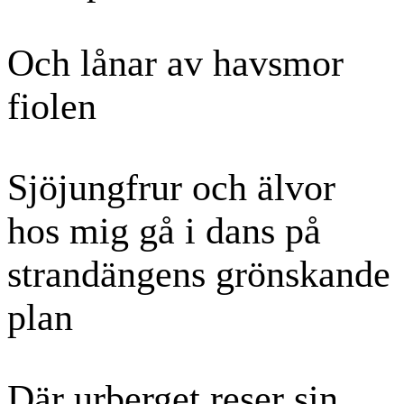
Och lånar av havsmor
fiolen
Sjöjungfrur och älvor
hos mig gå i dans på
strandängens grönskande
plan
Där urberget reser sin