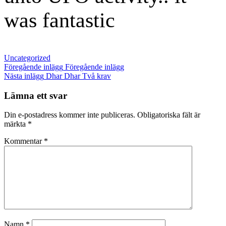
was fantastic
Kategorier
Uncategorized
Inläggsnavigering
Föregående
Föregående inlägg
Föregående inlägg
inlägg
Nästa
Nästa inlägg
Dhar Dhar Två krav
inlägg
Lämna ett svar
Din e-postadress kommer inte publiceras.
Obligatoriska fält är
märkta
*
Kommentar
*
Namn
*