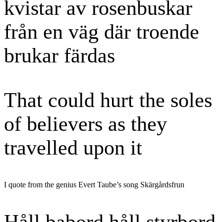
kvistar av rosenbuskar
från en väg där troende
brukar färdas
That could hurt the soles
of believers as they
travelled upon it
I quote from the genius Evert Taube’s song Skärgårdsfrun
Håll babord håll styrbord