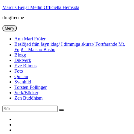
Hoppa
Marcus Beijar Mellin Officiella Hemsida
till
drugfreeme
innehåll
Meny
Ann Mari Fröier
Beslöjad från åsyn idag/ I dimmiga skurar/ Fortfarande Mt.
Fuji! – Matsuo Basho
Blogg
Diktverk
Eve Riimus
Foto
Qur’an
Svanhild
Torsten Föllinger
Verk/Böcker
Zen Buddhism
Sök
Sök
efter:
Ann
Mari
Torsten
Fröier
Föllinger
Eve