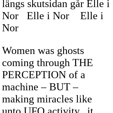
längs skutsidan går Elle i
Nor Elle i Nor Elle i
Nor
Women was ghosts
coming through THE
PERCEPTION of a
machine – BUT –
making miracles like
unto UFO activity.. it