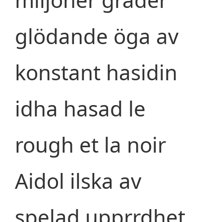
glödande öga av
konstant hasidin
idha hasad le
rough et la noir
Aidol ilska av
spelad upprrdhet,