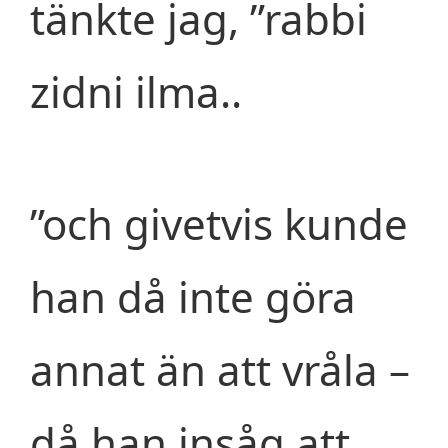
tänkte jag, ”rabbi
zidni ilma..
”och givetvis kunde
han då inte göra
annat än att vråla –
då han insåg att