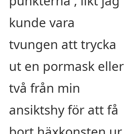
punkterna , likt jag
kunde vara
tvungen att trycka
ut en pormask eller
två från min
ansiktshy för att få
bort häxkonsten ur